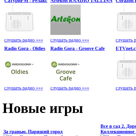
СатурнFM - Релакс
Artekon RAADIO TALLINN
Corazon l
слушать радио »»»
слушать радио »»»
слушать 
Radio Gora - Oldies
Radio Gora - Groove Cafe
ETVnet.
слушать радио »»»
слушать радио »»»
слушать 
Новые игры
Все в сад 2. Дор
За гранью. Парящий город
Коллекционное 